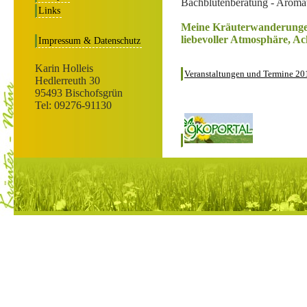
Bachblütenberatung - Aromat
Links
Meine Kräuterwanderungen
liebevoller Atmosphäre, Ac
Impressum & Datenschutz
Karin Holleis
Veranstaltungen und Termine 20
Hedlerreuth 30
95493 Bischofsgrün
Tel: 09276-91130