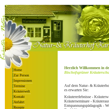
Herzlich Willkommen in d
Home
Bischofsgrüner Kräuterschu
Zur Person
Impressionen
Auf dem Natur- & Kräuterhof
Termine
es erwarten Sie:
Kräuterwelt
Kräutererlebnisse - Kräuter
Kontakt
Kräuterseminare - Kräuterau
Anfahrt
Entspannungspädagogik - W
Rezepte